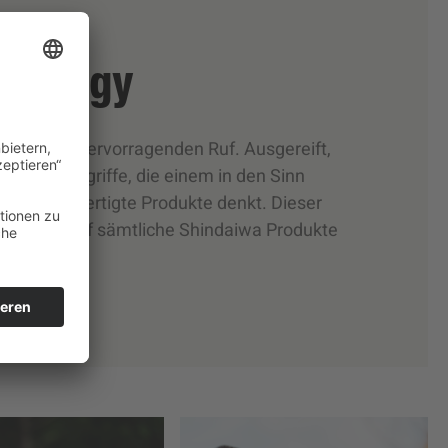
hnology
en einen hervorragenden Ruf. Ausgereift,
sind die Begriffe, die einem in den Sinn
apan gefertigte Produkte denkt. Dieser
lich auch auf sämtliche Shindaiwa Produkte