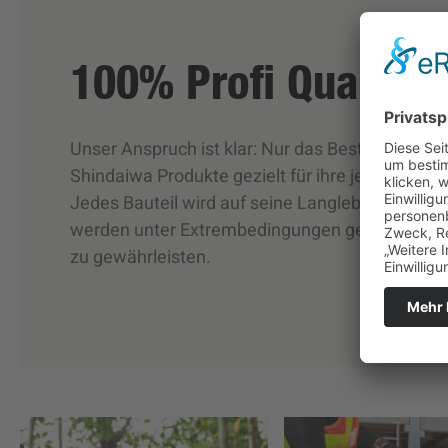
100% Profi Qualität
Unser Anspruch ist klar: Nur das Beste ist gut
Shindaiwa Produkte gezielt für ihre jeweiligen E
Jedes Bauteil wird auf seine Langlebigkeit gepr
werden unter Extrembedingungen getestet, um 
zu gewährleisten.