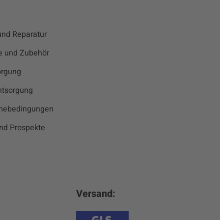
und Reparatur
le und Zubehör
orgung
ntsorgung
mebedingungen
nd Prospekte
Versand: