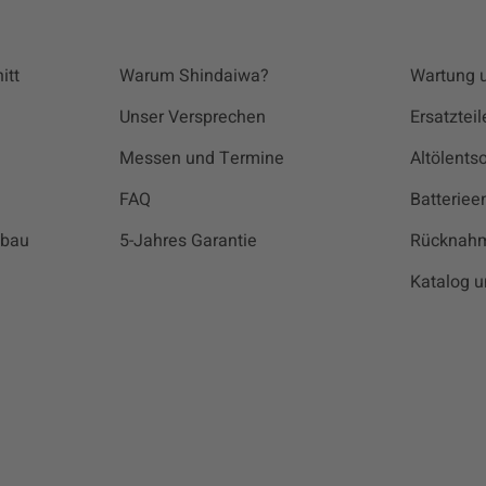
itt
Warum Shindaiwa?
Wartung 
Unser Versprechen
Ersatztei
Messen und Termine
Altölents
FAQ
Batteriee
sbau
5-Jahres Garantie
Rücknah
Katalog u