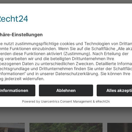
Japan Tec
 genug. Daher werden
Japanische Geräte genieß
insatzgebiete entwickelt.
langlebig und zuverlässig 
üft. Unsere Produkte
kommen, wenn man an in J
die bestmögliche Qualität
Standard lässt sich natür
anwenden.