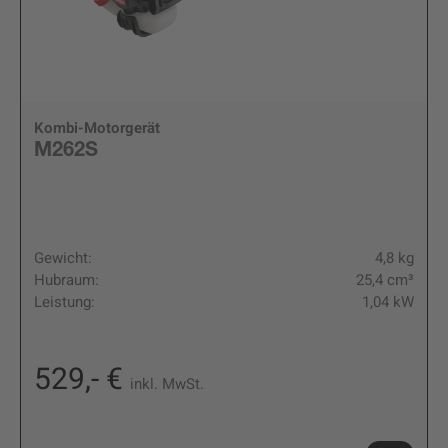
Kombi-Motorgerät
M262S
Gewicht:
4,8 kg
Hubraum:
25,4 cm³
Leistung:
1,04 kW
529,- €
inkl. MwSt.