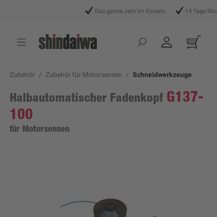
alt springen
Das ganze Jahr im Einsatz
14 Tage Rück
Zubehör
Zubehör für Motorsensen
Schneidwerkzeuge
G137-
Halbautomatischer Fadenkopf
100
für Motorsensen
Bildergalerie überspringen